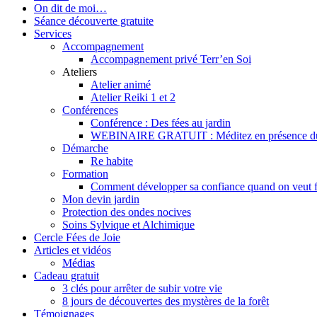
On dit de moi…
Séance découverte gratuite
Services
Accompagnement
Accompagnement privé Terr’en Soi
Ateliers
Atelier animé
Atelier Reiki 1 et 2
Conférences
Conférence : Des fées au jardin
WEBINAIRE GRATUIT : Méditez en présence du mon
Démarche
Re habite
Formation
Comment développer sa confiance quand on veut f
Mon devin jardin
Protection des ondes nocives
Soins Sylvique et Alchimique
Cercle Fées de Joie
Articles et vidéos
Médias
Cadeau gratuit
3 clés pour arrêter de subir votre vie
8 jours de découvertes des mystères de la forêt
Témoignages