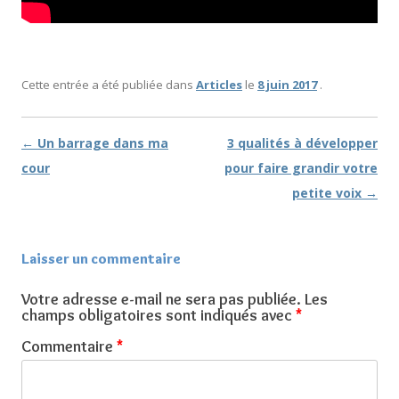
Cette entrée a été publiée dans
Articles
le
8 juin 2017
.
←
Un barrage dans ma
3 qualités à développer
Navigation des articles
cour
pour faire grandir votre
petite voix
→
Laisser un commentaire
Votre adresse e-mail ne sera pas publiée.
Les
champs obligatoires sont indiqués avec
*
Commentaire
*