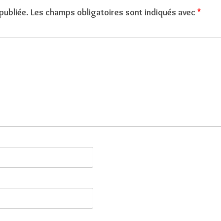
publiée.
Les champs obligatoires sont indiqués avec
*
SOINS SYLVIQUE ET ALCHIMIQUE