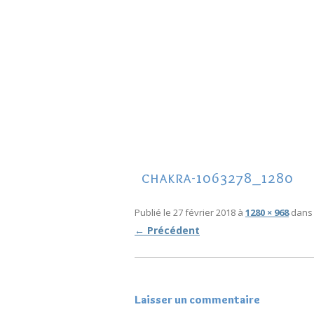
ACCUEIL
ON DIT DE MOI…
CADEAU GRATUIT
TÉMOIGNAGE
3 CLÉS POUR ARRÊTER DE SUBIR
VOTRE VIE
chakra-1063278_1280
8 JOURS DE DÉCOUVERTES DES
MYSTÈRES DE LA FORÊT
Publié le
27 février 2018
à
1280 × 968
dan
← Précédent
Laisser un commentaire