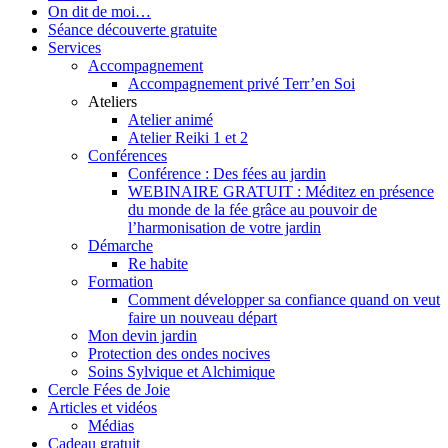
On dit de moi…
Séance découverte gratuite
Services
Accompagnement
Accompagnement privé Terr’en Soi
Ateliers
Atelier animé
Atelier Reiki 1 et 2
Conférences
Conférence : Des fées au jardin
WEBINAIRE GRATUIT : Méditez en présence
du monde de la fée grâce au pouvoir de
l’harmonisation de votre jardin
Démarche
Re habite
Formation
Comment développer sa confiance quand on veut
faire un nouveau départ
Mon devin jardin
Protection des ondes nocives
Soins Sylvique et Alchimique
Cercle Fées de Joie
Articles et vidéos
Médias
Cadeau gratuit