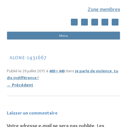
Zone membres
Al
Menu
co
pri
alone-1431667
Publié le
29 juillet 2015
à
469 × 440
dans
Je parle de violence, tu
dis indifférence !
.
← Précédent
Laisser un commentaire
Votre adresse e-mail ne sera pas publiée.
Les