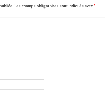
publiée.
Les champs obligatoires sont indiqués avec
*
SOINS SYLVIQUE ET ALCHIMIQUE