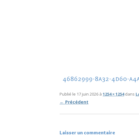
ACCUEIL
ON DIT DE MOI…
CADEAU GRATUIT
TÉMOIGNAGE
3 CLÉS POUR ARRÊTER DE SUBIR
VOTRE VIE
46862999-8a32-4d60-a4
8 JOURS DE DÉCOUVERTES DES
MYSTÈRES DE LA FORÊT
Publié le
17 juin 2026
à
1254 × 1254
dans
L
← Précédent
Laisser un commentaire