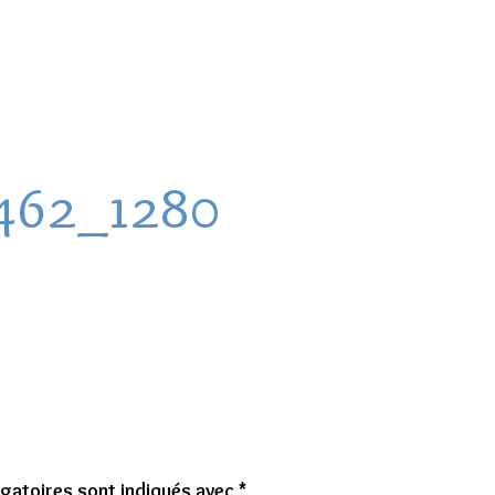
462_1280
gatoires sont indiqués avec
*