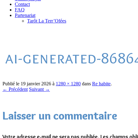
Contact
FAQ
Partenariat
Tarôt La Terr’Ofées
ai-generated-8686
Publié le
19 janvier 2026
à
1280 × 1280
dans
Re habite
.
← Précédent
Suivant →
Laisser un commentaire
Votre adresse e-mail ne sera pas publiée.
Les champs obli