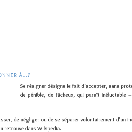
Aller au contenu principal
SÉANCE DÉCOUVERTE GRATUITE
SERVICES
CERCLE FÉES DE JOIE
ACCOMPAGNEMENT
S
CONTACT
FAQ
PARTENARIAT
ATELIERS
TARÔT LA TERR’OFÉES
donner à…?
CONFÉRENCES
Se résigner désigne le fait d’
accepter, sans prote
DÉMARCHE
de pénible, de
fâcheux, qui paraît inéluctable –
FORMATION
MON DEVIN JARDIN
isser, de négliger ou de se séparer volontairement d’un in
PROTECTION DES ONDES
l’on retrouve dans
Wikipedia
.
NOCIVES