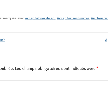
 et marquée avec
acceptation de soi
,
Accepter ses limites
,
Authentic
ce?
A
rticles
publiée.
Les champs obligatoires sont indiqués avec
*