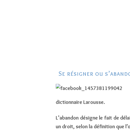
ACCUEIL
ON DIT DE MOI…
CADEAU GRATUIT
TÉMOIGNAGE
3 CLÉS POUR ARRÊTER DE SUBIR
VOTRE VIE
Se résigner ou s’aban
8 JOURS DE DÉCOUVERTES DES
MYSTÈRES DE LA FORÊT
dictionnaire
Larousse
.
L’abandon désigne le fait de déla
un droit, selon la définition que 