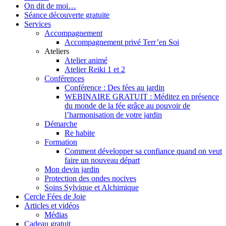
On dit de moi…
Séance découverte gratuite
Services
Accompagnement
Accompagnement privé Terr’en Soi
Ateliers
Atelier animé
Atelier Reiki 1 et 2
Conférences
Conférence : Des fées au jardin
WEBINAIRE GRATUIT : Méditez en présence
du monde de la fée grâce au pouvoir de
l’harmonisation de votre jardin
Démarche
Re habite
Formation
Comment développer sa confiance quand on veut
faire un nouveau départ
Mon devin jardin
Protection des ondes nocives
Soins Sylvique et Alchimique
Cercle Fées de Joie
Articles et vidéos
Médias
Cadeau gratuit